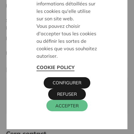
informations détaillées sur
Date de début:
22/05/2024
les cookies qu'elle utilise
sur son site web.
Statut:
Vous pouvez choisir
Noordwest-Brabant
d'accepter tous les cookies
Date de décision:
22/05/2024
ou définir les sortes de
cookies que vous souhaitez
Décision:
Approuvé
autoriser.
COOKIE POLICY
Partenaire
CONFIGURER
JEUGDHUIS DE CARAVAN, DRIESSTRAAT 10, 1982
REFUSER
ZEMST
Site internet:
www.jeugdelewijt.be/
ACCEPTER
Cera contact