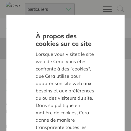
Retour à
Chercher un projet
À propos des
cookies sur ce site
Cette page n'est pas traduite en francais
Lorsque vous visitez le site
web de Cera, vous êtes
Professionele
confronté à des "cookies",
que Cera utilise pour
muziekinstallatie
adapter son site web aux
Retour
besoins et aux préférences
du ou des visiteurs du site.
Ambition:
Des quartiers chaleureux et bienveillants
Dans sa politique en
pour tous
matière de cookies, Cera
donne de manière
Projet régional
transparente toutes les