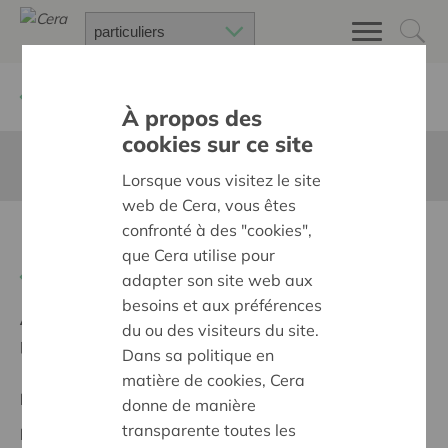
Retour à
Chercher un projet
À propos des
cookies sur ce site
Cette page n'est pas traduite en francais
Lorsque vous visitez le site
web de Cera, vous êtes
confronté à des "cookies",
Erfgoedstappen Wielsbeke
que Cera utilise pour
Retour
adapter son site web aux
besoins et aux préférences
Ambition:
Des quartiers chaleureux et bienveillants
du ou des visiteurs du site.
pour tous
Dans sa politique en
matière de cookies, Cera
Projet régional
donne de manière
transparente toutes les
Date de début:
22/05/2024