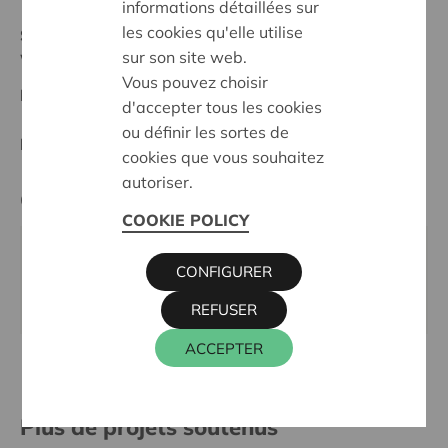
informations détaillées sur
les cookies qu'elle utilise
Statut:
sur son site web.
Waregem
Vous pouvez choisir
Date de décision:
22/05/2024
d'accepter tous les cookies
ou définir les sortes de
Décision:
Approuvé
cookies que vous souhaitez
autoriser.
Cera contact
COOKIE POLICY
WIM INGELS
CONFIGURER
016 27 96 46
wim.ingels@cera.coop
REFUSER
ACCEPTER
Plus de projets soutenus