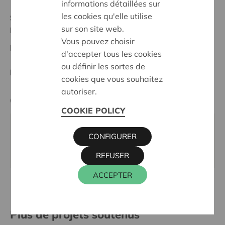
informations détaillées sur
les cookies qu'elle utilise
Statut:
sur son site web.
Demerland
Vous pouvez choisir
Date de décision:
30/05/2024
d'accepter tous les cookies
ou définir les sortes de
Décision:
Approuvé
cookies que vous souhaitez
autoriser.
Cera contact
COOKIE POLICY
KRISTIEN MARTENS
CONFIGURER
016 27 96 58
kristien.martens@cera.coop
REFUSER
ACCEPTER
Plus de projets soutenus