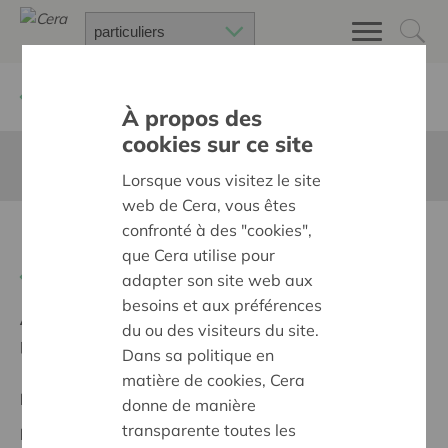
Retour à
Chercher un projet
À propos des
cookies sur ce site
Cette page n'est pas traduite en francais
Lorsque vous visitez le site
web de Cera, vous êtes
confronté à des "cookies",
Buitenruimte optimaliseren
que Cera utilise pour
Retour
adapter son site web aux
besoins et aux préférences
Ambition:
Des quartiers chaleureux et bienveillants
du ou des visiteurs du site.
pour tous
Dans sa politique en
matière de cookies, Cera
Projet régional
donne de manière
transparente toutes les
Date de début:
30/05/2024