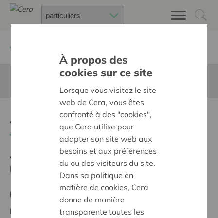
Retour à
Chercher un projet
À propos des
cookies sur ce site
Cette page n'est pas traduite en francais
Lorsque vous visitez le site
web de Cera, vous êtes
Aankoop spelmateriaal
confronté à des "cookies",
que Cera utilise pour
Retour
adapter son site web aux
besoins et aux préférences
Ambition:
Des quartiers chaleureux et bienveillants
du ou des visiteurs du site.
pour tous
Dans sa politique en
matière de cookies, Cera
Projet régional
donne de manière
Date de début:
16/10/2024
transparente toutes les