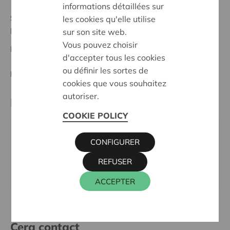
informations détaillées sur
Statut:
les cookies qu'elle utilise
Brugge
sur son site web.
Vous pouvez choisir
Date de décision:
16/10/2024
d'accepter tous les cookies
ou définir les sortes de
Décision:
Approuvé
cookies que vous souhaitez
autoriser.
Partenaire
COOKIE POLICY
KSA SPERMALIE SIJSELE, MOLENSTRAAT 45, 8340
CONFIGURER
DAMME
Email:
info@ksa-spermalie.be
REFUSER
Site internet:
www.ksa-spermalie.be
ACCEPTER
Cera contact