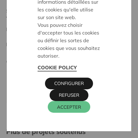
informations détaillées sur
les cookies qu'elle utilise
Statut:
sur son site web.
Tielt-Torhout
Vous pouvez choisir
Date de décision:
21/10/2024
d'accepter tous les cookies
ou définir les sortes de
Décision:
Approuvé
cookies que vous souhaitez
autoriser.
Cera contact
COOKIE POLICY
WIM INGELS
CONFIGURER
016 27 96 46
wim.ingels@cera.coop
REFUSER
ACCEPTER
Plus de projets soutenus