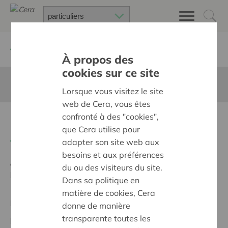
Retour à
Chercher un projet
À propos des
cookies sur ce site
Cette page n'est pas traduite en francais
Lorsque vous visitez le site
web de Cera, vous êtes
confronté à des "cookies",
Nesten in de Fonkel
que Cera utilise pour
Retour
adapter son site web aux
besoins et aux préférences
Ambition:
Une société solidaire et respectueuse, sans
du ou des visiteurs du site.
barrières
Dans sa politique en
matière de cookies, Cera
Projet régional
donne de manière
transparente toutes les
Date de début:
21/10/2024