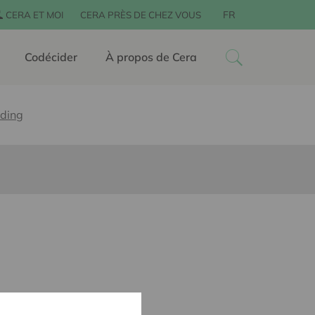
FR
CERA ET MOI
CERA PRÈS DE CHEZ VOUS
Codécider
À propos de Cera
iding