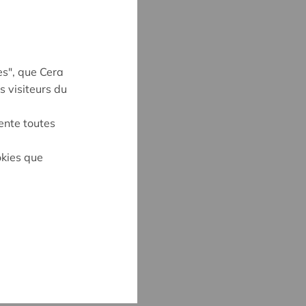
es", que Cera
s visiteurs du
ente toutes
okies que
MARTENS
8
rtens@cera.coop