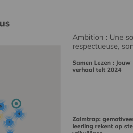
nus
Ambition : Une soc
respectueuse, san
Samen Lezen : Jouw
verhaal telt 2024
5
4
Zalmtrap: gemotivee
3
leerling rekent op st