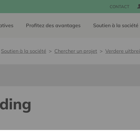
CONTACT
atives
Profitez des avantages
Soutien à la société
Soutien à la société
Chercher un projet
Verdere uitbre
iding
e, sans barrières