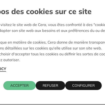
os des cookies sur ce site
Mol
e décision:
22/10/2024
visitez le site web de Cera, vous êtes confronté à des "cooki
adapter son site web aux besoins et aux préférences du ou de
on:
Approuvé
ique en matière de cookies, Cera donne de manière transpar
ns détaillées sur les cookies qu'elle utilise sur son site web.
Cera contact
hoisir d'accepter tous les cookies ou définir les sortes de co
z autoriser.
ICY
, 2400 MOL
KRISTIEN 
016 27 96 5
kristien.ma
ACCEPTER
REFUSER
CONFIGURER