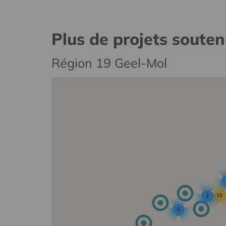
Plus de projets soute
Région 19 Geel-Mol
10
2
5