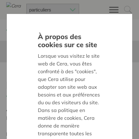
Retour à
Chercher un projet
À propos des
cookies sur ce site
Cette page n'est pas traduite en francais
Lorsque vous visitez le site
web de Cera, vous êtes
confronté à des "cookies",
Magische Kerst voor elk
que Cera utilise pour
kind
adapter son site web aux
besoins et aux préférences
Retour
du ou des visiteurs du site.
Ambition:
Des quartiers chaleureux et bienveillants
Dans sa politique en
pour tous
matière de cookies, Cera
donne de manière
transparente toutes les
Projet régional