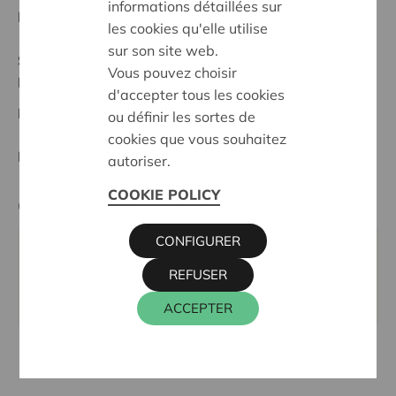
informations détaillées sur
Date de début:
08/10/2024
les cookies qu'elle utilise
sur son site web.
Statut:
Vous pouvez choisir
Lier
d'accepter tous les cookies
Date de décision:
08/10/2024
ou définir les sortes de
cookies que vous souhaitez
Décision:
Approuvé
autoriser.
COOKIE POLICY
Cera contact
CONFIGURER
KRIS DEBRUYNE
REFUSER
016 27 96 74
kris.debruyne@cera.coop
ACCEPTER