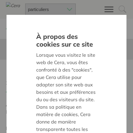
Retour à
Chercher un projet
À propos des
cookies sur ce site
Cette page n'est pas traduite en francais
Lorsque vous visitez le site
web de Cera, vous êtes
Heropstart
confronté à des "cookies",
que Cera utilise pour
schoolbibliotheken
adapter son site web aux
Retour
besoins et aux préférences
du ou des visiteurs du site.
Ambition:
Une société solidaire et respectueuse, sans
Dans sa politique en
barrières
matière de cookies, Cera
donne de manière
Projet régional
transparente toutes les