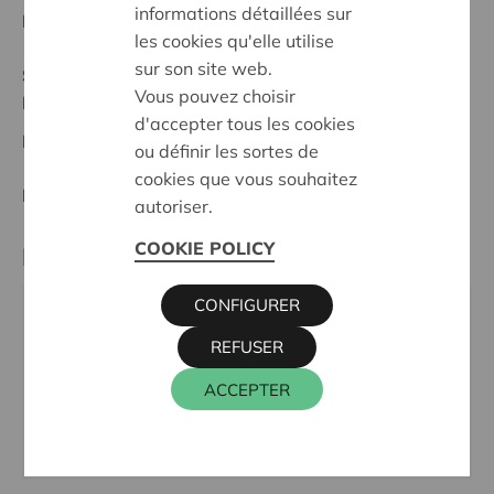
informations détaillées sur
Date de début:
01/10/2024
les cookies qu'elle utilise
sur son site web.
Statut:
Vous pouvez choisir
Noordwest-Brabant
d'accepter tous les cookies
Date de décision:
01/10/2024
ou définir les sortes de
cookies que vous souhaitez
Décision:
Approuvé
autoriser.
COOKIE POLICY
Partenaire
CONFIGURER
KOBOS campus M, Mechelseweg 347, 1880
REFUSER
KAPELLE-OP-DEN-BOS
Téléphone:
015 71 93 70
ACCEPTER
Email:
info@kobos.be
Site internet:
www.kobosdekiem.be