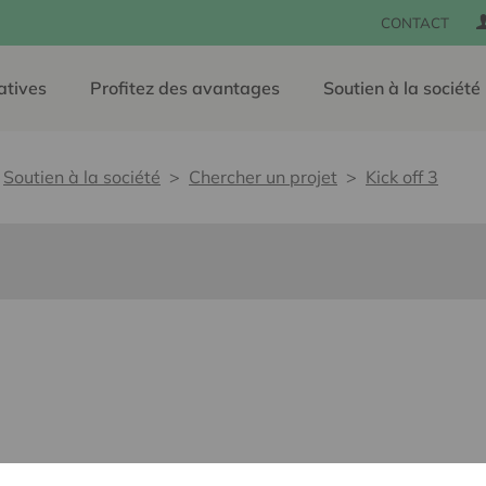
CONTACT
atives
Profitez des avantages
Soutien à la société
Soutien à la société
Chercher un projet
Kick off 3
e, sans barrières