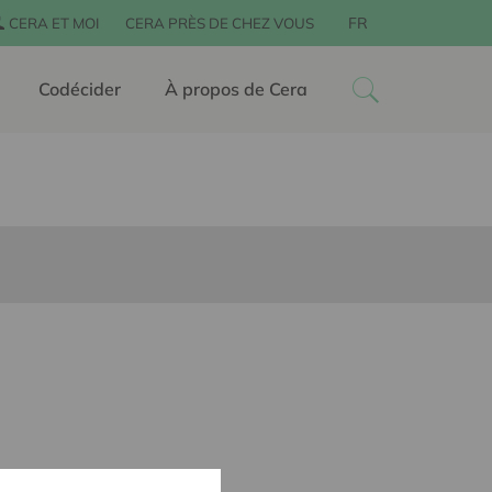
FR
CERA ET MOI
CERA PRÈS DE CHEZ VOUS
Codécider
À propos de Cera