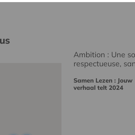
nus
Ambition : Une soc
respectueuse, san
Samen Lezen : Jouw
verhaal telt 2024