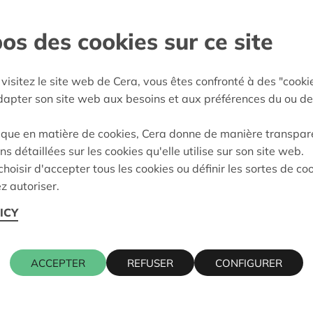
-Limburg
os des cookies sur ce site
e décision:
01/10/2024
visitez le site web de Cera, vous êtes confronté à des "cooki
on:
Approuvé
adapter son site web aux besoins et aux préférences du ou de
ique en matière de cookies, Cera donne de manière transpar
ns détaillées sur les cookies qu'elle utilise sur son site web.
Cera contact
hoisir d'accepter tous les cookies ou définir les sortes de co
z autoriser.
0 HASSELT
ICY
KRIS DEBR
016 27 96 7
ACCEPTER
REFUSER
CONFIGURER
kris.debruy