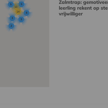
Zalmtrap: gemotivee
5
5
leerling rekent op st
13
14
vrijwilliger
8
3
3
2