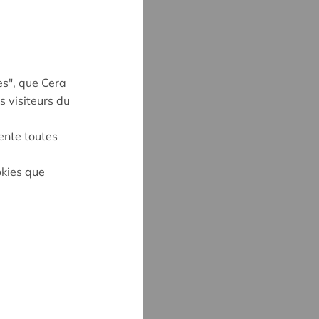
es", que Cera
s visiteurs du
ente toutes
okies que
UYNE
4
ne@cera.coop