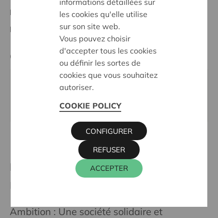
informations détaillées sur
Project national
les cookies qu'elle utilise
sur son site web.
Dates:
01/07/2024 - 31/12/2025
Vous pouvez choisir
d'accepter tous les cookies
Cera contact
ou définir les sortes de
cookies que vous souhaitez
STéPHANIE DE SMET
autoriser.
016 27 96 27
COOKIE POLICY
stephanie.desmet@cera.coop
CONFIGURER
REFUSER
Plus de projets soutenus
ACCEPTER
Région Leuven
Ambition : Une société solidaire et