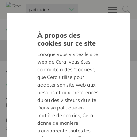
Retour à
Chercher un projet
À propos des
cookies sur ce site
Cette page n'est pas traduite en francais
Lorsque vous visitez le site
web de Cera, vous êtes
confronté à des "cookies",
ToolBoxcoaching
que Cera utilise pour
Retour
adapter son site web aux
besoins et aux préférences
Ambition:
Une société solidaire et respectueuse, sans
du ou des visiteurs du site.
barrières
Dans sa politique en
matière de cookies, Cera
Programme:
Formation et sensibilisation à la
donne de manière
solidarité et à l'(in)égalité sociale
transparente toutes les