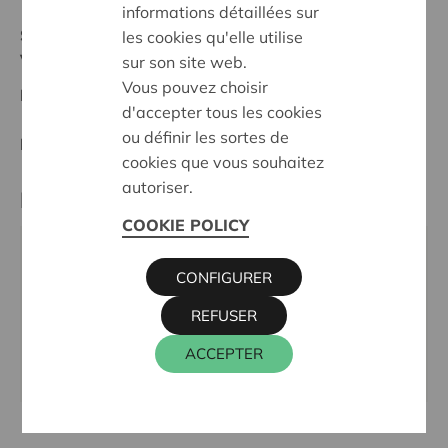
informations détaillées sur
Statut:
les cookies qu'elle utilise
Voorkempen
sur son site web.
Vous pouvez choisir
Date de décision:
14/10/2024
d'accepter tous les cookies
ou définir les sortes de
Décision:
Approuvé
cookies que vous souhaitez
autoriser.
Partenaire
COOKIE POLICY
FERM KINDEROPVANG WIJNEGEM,
CONFIGURER
KOOLSVELDLAAN 94 B, 2110 WIJNEGEM
Téléphone:
03 354 00 53
REFUSER
Email:
kdv.wijnegem@samenferm.be
ACCEPTER
Site internet:
www.samenferm.be