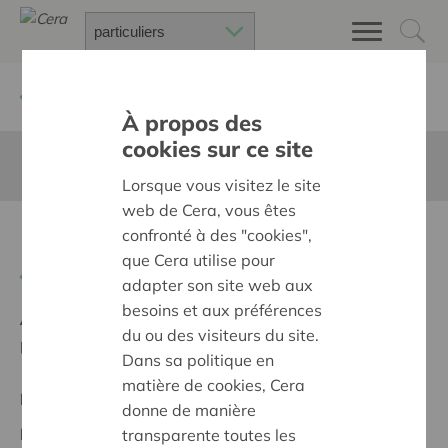
Retour à
Chercher un projet
À propos des
cookies sur ce site
Cette page n'est pas traduite en francais
Lorsque vous visitez le site
web de Cera, vous êtes
Beleeftuin in 't Speelnestje
confronté à des "cookies",
que Cera utilise pour
Retour
adapter son site web aux
besoins et aux préférences
Ambition:
Des quartiers chaleureux et bienveillants
du ou des visiteurs du site.
pour tous
Dans sa politique en
matière de cookies, Cera
Projet régional
donne de manière
Date de début:
14/10/2024
transparente toutes les