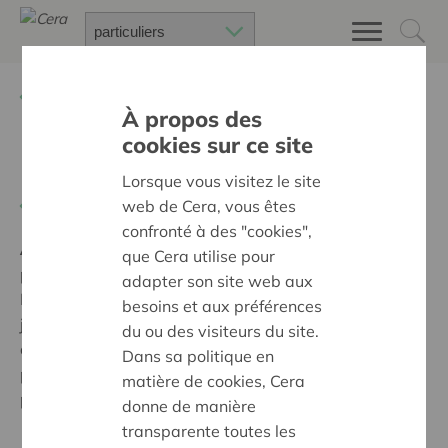
Retour à
Chercher un projet
À propos des
cookies sur ce site
Projet Vélo3
Lorsque vous visitez le site
web de Cera, vous êtes
Retour
confronté à des "cookies",
Ambition:
Des quartiers chaleureux et bienveillants
que Cera utilise pour
pour tous
adapter son site web aux
Dans le cadre du Projet Vélo3, emmenant durant 3
besoins et aux préférences
jours quelques 140 élèves de 3ème secondaire, la
du ou des visiteurs du site.
coopérative Cera est intervenue dans l'achat de vélos
Dans sa politique en
permettant aux élèves n'en possédant pas de prendre
matière de cookies, Cera
part à ce beau projet.
donne de manière
transparente toutes les