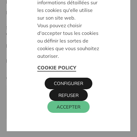
Projet régional
informations détaillées sur
les cookies qu'elle utilise
Date de début:
16/10/2024
sur son site web.
Vous pouvez choisir
Statut:
d'accepter tous les cookies
Verviers
ou définir les sortes de
Date de décision:
16/10/2024
cookies que vous souhaitez
autoriser.
Décision:
Approuvé
COOKIE POLICY
Cera contact
CONFIGURER
REFUSER
CHRISTOPHE KEVELAER
016 27 96 23
ACCEPTER
christophe.kevelaer@cera.coop