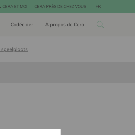
FR
CERA ET MOI
CERA PRÈS DE CHEZ VOUS
Codécider
À propos de Cera
 speelplaats