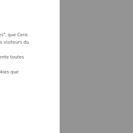
es", que Cera
s visiteurs du
ente toutes
okies que
UYNE
4
ne@cera.coop