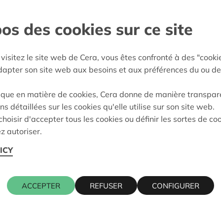
en - Klein-Brabant
os des cookies sur ce site
e décision:
16/10/2024
visitez le site web de Cera, vous êtes confronté à des "cooki
on:
Approuvé
adapter son site web aux besoins et aux préférences du ou de
ique en matière de cookies, Cera donne de manière transpar
ns détaillées sur les cookies qu'elle utilise sur son site web.
Cera contact
hoisir d'accepter tous les cookies ou définir les sortes de co
z autoriser.
ERSTRAAT 1, 2870
ICY
KRIS DEBR
016 27 96 7
ACCEPTER
REFUSER
CONFIGURER
kris.debruy