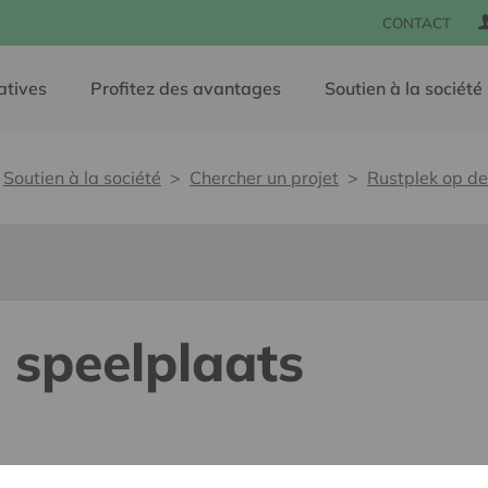
CONTACT
atives
Profitez des avantages
Soutien à la société
Soutien à la société
Chercher un projet
Rustplek op de
 speelplaats
lants pour tous