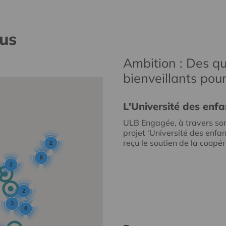
nus
Ambition : Des qu
bienveillants pou
L'Université des enfa
ULB Engagée, à travers so
projet 'Université des enfan
reçu le soutien de la coopéra
2
8
2
2
3
8