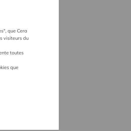
es", que Cera
s visiteurs du
ente toutes
okies que
CK
3
@cera.coop