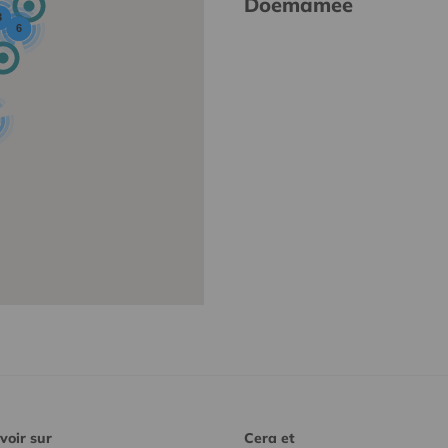
Doemamee
3
6
voir sur
Cera et