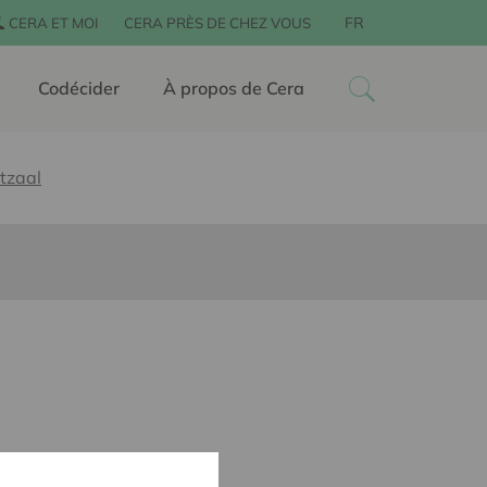
FR
CERA ET MOI
CERA PRÈS DE CHEZ VOUS
Codécider
À propos de Cera
tzaal