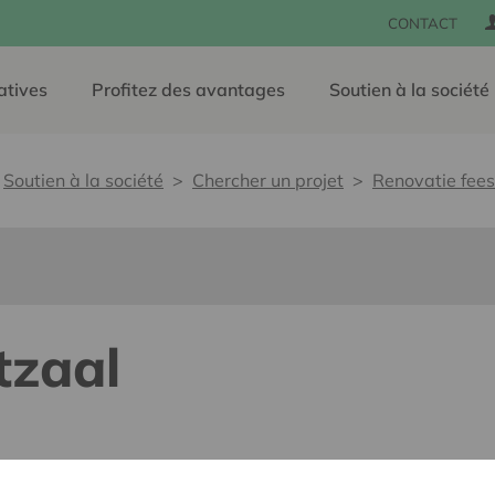
CONTACT
atives
Profitez des avantages
Soutien à la société
Soutien à la société
Chercher un projet
Renovatie fees
tzaal
lants pour tous