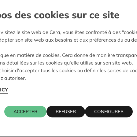
os des cookies sur ce site
and
e décision:
21/10/2024
visitez le site web de Cera, vous êtes confronté à des "cooki
adapter son site web aux besoins et aux préférences du ou de
on:
Approuvé
ique en matière de cookies, Cera donne de manière transpar
ns détaillées sur les cookies qu'elle utilise sur son site web.
Cera contact
hoisir d'accepter tous les cookies ou définir les sortes de co
z autoriser.
ICY
ISTINGEN (OPH) 36,
ALAIN BAE
016 27 96 0
alain.baeck
ACCEPTER
REFUSER
CONFIGURER