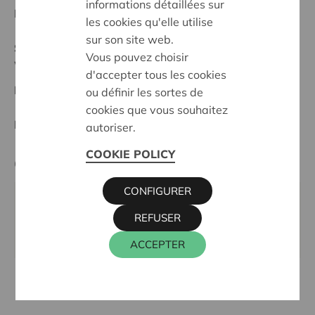
informations détaillées sur
Date de début:
23/10/2024
les cookies qu'elle utilise
sur son site web.
Statut:
Vous pouvez choisir
West-Limburg
d'accepter tous les cookies
Date de décision:
23/10/2024
ou définir les sortes de
cookies que vous souhaitez
Décision:
Approuvé
autoriser.
COOKIE POLICY
Cera contact
CONFIGURER
KRIS DEBRUYNE
REFUSER
016 27 96 74
kris.debruyne@cera.coop
ACCEPTER