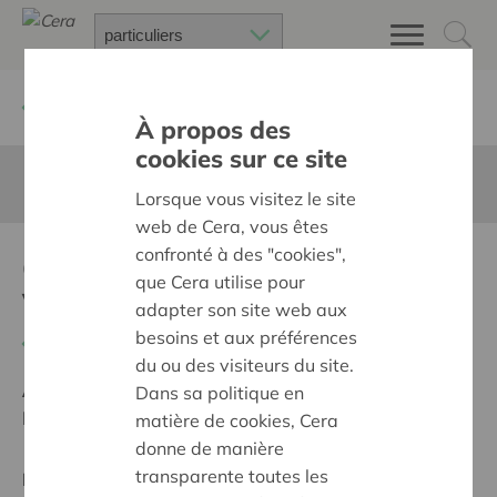
Retour à
Chercher un projet
À propos des
cookies sur ce site
Cette page n'est pas traduite en francais
Lorsque vous visitez le site
web de Cera, vous êtes
confronté à des "cookies",
Groei Het
que Cera utilise pour
Verwondercentrum
adapter son site web aux
besoins et aux préférences
Retour
du ou des visiteurs du site.
Ambition:
Une société solidaire et respectueuse, sans
Dans sa politique en
barrières
matière de cookies, Cera
donne de manière
transparente toutes les
Projet régional