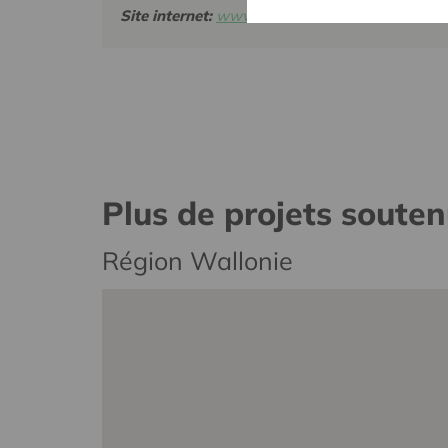
Site internet:
www.teff.be/
Plus de projets soute
Région Wallonie