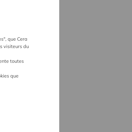
es", que Cera
s visiteurs du
ente toutes
okies que