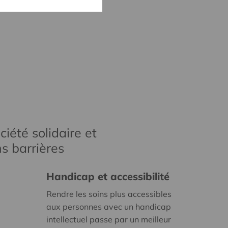
iété solidaire et
s barrières
Handicap et accessibilité
Rendre les soins plus accessibles
aux personnes avec un handicap
intellectuel passe par un meilleur