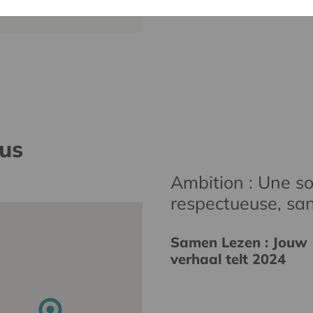
nus
Ambition : Une soc
respectueuse, san
Samen Lezen : Jouw
verhaal telt 2024