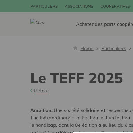
PARTICULIERS
ASSOCIATIONS
COOPÉRATIVES
Acheter des parts coopér
Home
Particuliers
Le TEFF 2025
Retour
Ambition:
Une société solidaire et respectueus
The Extraordinary Film Festival est un festival
le handicap, dont la 8e édition a eu lieu du 6
au 24/11 en délocalisé dans 7 villes de la F