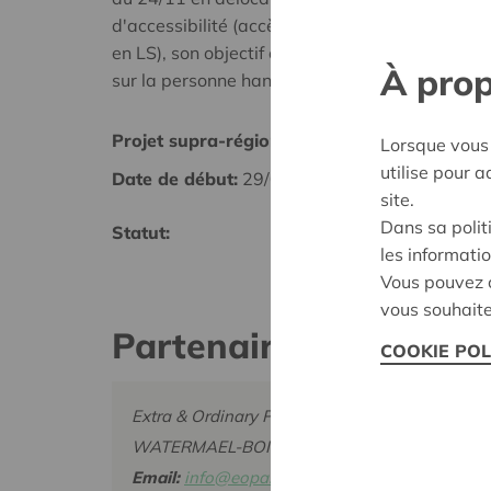
d'accessibilité (accès PMR, sous-titres SME, a
en LS), son objectif est de démystifier le hand
À prop
sur la personne handicapée via le cinéma.
Projet supra-régional
Réuni
Lorsque vous 
utilise pour 
Date de début:
29/01/2025
Date d
site.
Dans sa polit
Statut:
Décisi
les informatio
Vous pouvez c
vous souhaite
Partenaire
COOKIE POL
Extra & Ordinary People (EOP !), Chaussée de 
WATERMAEL-BOITSFORT
Email:
info@eopasbl.be