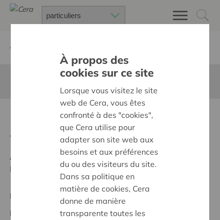
Retour à
Chercher un projet
À propos des
cookies sur ce site
Cette page n'est pas traduite en francais
Lorsque vous visitez le site
web de Cera, vous êtes
Inloophuis Dementie
confronté à des "cookies",
que Cera utilise pour
Retour
adapter son site web aux
besoins et aux préférences
Ambition:
Une société solidaire et respectueuse, sans
du ou des visiteurs du site.
barrières
Dans sa politique en
matière de cookies, Cera
Projet régional
donne de manière
transparente toutes les
Date de début:
03/02/2025