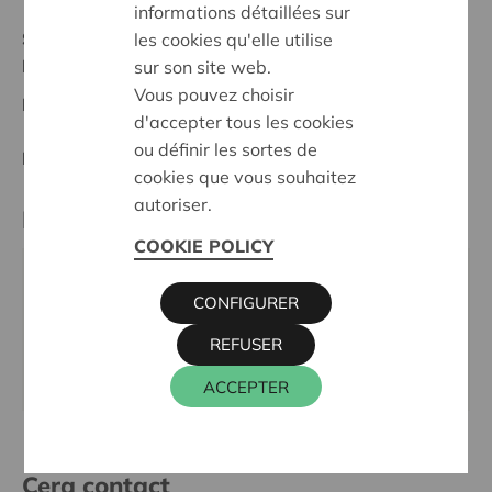
informations détaillées sur
Statut:
les cookies qu'elle utilise
Herentals - Heist o/d Berg
sur son site web.
Vous pouvez choisir
Date de décision:
03/02/2025
d'accepter tous les cookies
ou définir les sortes de
Décision:
Approuvé
cookies que vous souhaitez
autoriser.
Partenaire
COOKIE POLICY
AZ Herentals, Nederrij 133, 2200 HERENTALS
CONFIGURER
Téléphone:
014246111
REFUSER
Email:
directiesecretariaat@azherentals.be
Site internet:
www.azherentals.be/over-az-herentals
ACCEPTER
Cera contact