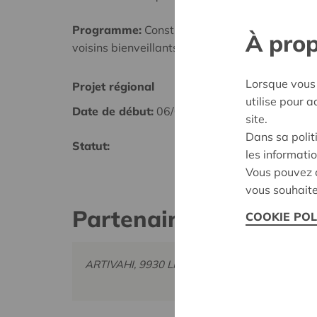
Programme:
Construire des villages et des qua
À prop
voisins bienveillants
Lorsque vous 
Projet régional
Meetje
utilise pour 
Date de début:
06/02/2025
Date d
site.
Dans sa polit
Statut:
Décisi
les informatio
Vous pouvez c
vous souhaite
Partenaire
COOKIE POL
ARTIVAHI, 9930 LIEVEGEM