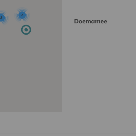
2
2
Doemamee