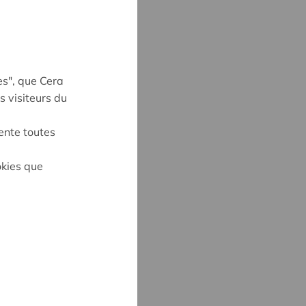
es", que Cera
s visiteurs du
ente toutes
okies que
S
6
cera.coop