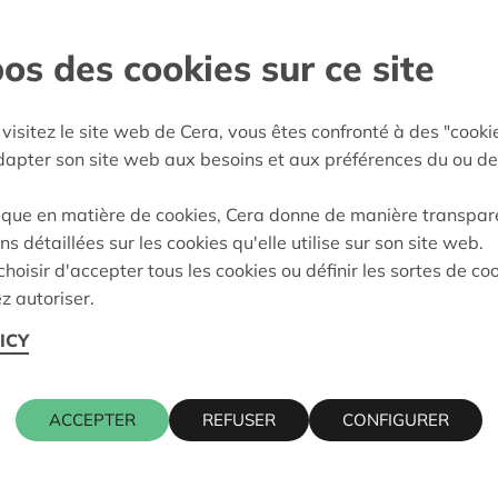
rtiers forts, avec des
os des cookies sur ce site
visitez le site web de Cera, vous êtes confronté à des "cooki
sland
adapter son site web aux besoins et aux préférences du ou de
e décision:
06/02/2025
ique en matière de cookies, Cera donne de manière transpar
on:
Approuvé
ns détaillées sur les cookies qu'elle utilise sur son site web.
hoisir d'accepter tous les cookies ou définir les sortes de co
z autoriser.
Cera contact
ICY
WIM INGEL
ACCEPTER
REFUSER
CONFIGURER
016 27 96 4
wim.ingels@