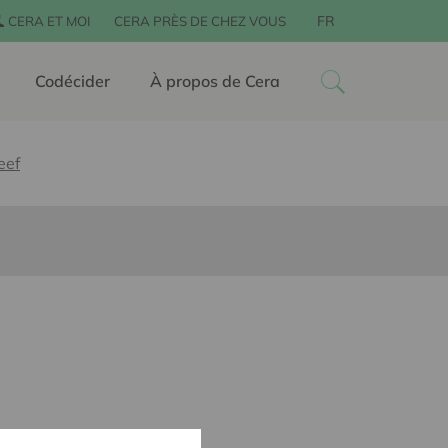
FR
CERA ET MOI
CERA PRÈS DE CHEZ VOUS
Codécider
À propos de Cera
eef