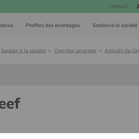
CONTACT
atives
Profitez des avantages
Soutien à la société
Soutien à la société
Chercher un projet
Artivahi Op Dr
eef
lants pour tous