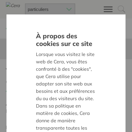
Retour à
Chercher un projet
À propos des
cookies sur ce site
Cette page n'est pas traduite en francais
Lorsque vous visitez le site
web de Cera, vous êtes
Verbindend op weg met
confronté à des "cookies",
que Cera utilise pour
gezinnen
adapter son site web aux
besoins et aux préférences
Retour
du ou des visiteurs du site.
Ambition:
Une société solidaire et respectueuse, sans
Dans sa politique en
barrières
matière de cookies, Cera
donne de manière
Projet régional
transparente toutes les