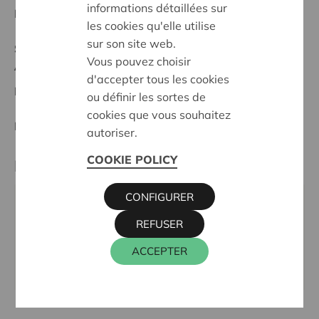
informations détaillées sur
Date de début:
12/02/2025
les cookies qu'elle utilise
sur son site web.
Statut:
Vous pouvez choisir
Antwerpen
d'accepter tous les cookies
Date de décision:
12/02/2025
ou définir les sortes de
cookies que vous souhaitez
Décision:
Approuvé
autoriser.
COOKIE POLICY
Partenaire
CONFIGURER
Home Start Vlaanderen afdeling Antwerpen,
REFUSER
Naamsestraat 153, 3000 LEUVEN
Email:
info@homestartvlaanderen.be
ACCEPTER
Site internet:
www.homestartvlaanderen.com