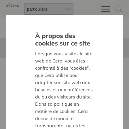
Retour à
Chercher un projet
À propos des
cookies sur ce site
Cette page n'est pas traduite en francais
Lorsque vous visitez le site
web de Cera, vous êtes
Handbikes/rolstoelen Ten
confronté à des "cookies",
que Cera utilise pour
Miles
adapter son site web aux
Retour
besoins et aux préférences
du ou des visiteurs du site.
Ambition:
Une société solidaire et respectueuse, sans
Dans sa politique en
barrières
matière de cookies, Cera
donne de manière
Projet régional
transparente toutes les