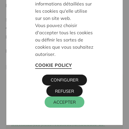
informations détaillées sur
Date de début:
12/02/2025
les cookies qu'elle utilise
sur son site web.
Statut:
Vous pouvez choisir
Antwerpen
d'accepter tous les cookies
Date de décision:
12/02/2025
ou définir les sortes de
cookies que vous souhaitez
Décision:
Approuvé
autoriser.
COOKIE POLICY
Partenaire
CONFIGURER
De Tjalk, Leo Baekelandstraat 10, 2180
REFUSER
ANTWERPEN
Téléphone:
03 541 32 80
ACCEPTER
Email:
secretariaat@busodetjalk.be
Site internet:
www.sites.google.com/busodetjalk.be/buso-de-