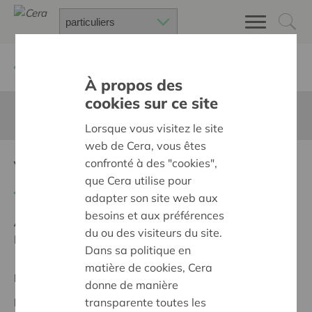
Retour à
Chercher un projet
À propos des
cookies sur ce site
Cette page n'est pas traduite en francais
Lorsque vous visitez le site
web de Cera, vous êtes
VIP Deluxe
confronté à des "cookies",
que Cera utilise pour
Retour
adapter son site web aux
besoins et aux préférences
Ambition:
Une société solidaire et respectueuse, sans
du ou des visiteurs du site.
barrières
Dans sa politique en
matière de cookies, Cera
Projet régional
donne de manière
transparente toutes les
Date de début:
12/02/2025