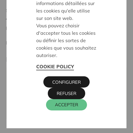
informations détaillées sur
Statut:
les cookies qu'elle utilise
Antwerpen
sur son site web.
Vous pouvez choisir
Date de décision:
12/02/2025
d'accepter tous les cookies
ou définir les sortes de
Décision:
Approuvé
cookies que vous souhaitez
autoriser.
Partenaire
COOKIE POLICY
KRAS JEUGDWERK, KROONSTRAAT 169, 2140
CONFIGURER
ANTWERPEN
Téléphone:
03 270 39 10
REFUSER
Email:
fondsenwerving@krasjeugdwerk.be
ACCEPTER
Site internet:
www.krasjeugdwerk.be