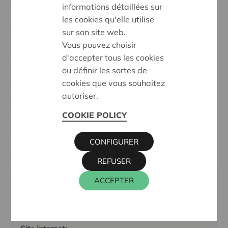
participer à part entière, égale et active à la société
informations détaillées sur
les cookies qu'elle utilise
Projet régional
sur son site web.
Vous pouvez choisir
Date de début:
12/02/2025
d'accepter tous les cookies
ou définir les sortes de
Statut:
cookies que vous souhaitez
Brugge
autoriser.
Date de décision:
12/02/2025
COOKIE POLICY
Décision:
Approuvé
CONFIGURER
Partenaire
REFUSER
ACCEPTER
DOMINIEK SAVIO INSTITUUT, KOOLSKAMPSTRAAT
24, 8830 HOOGLEDE
Téléphone:
051 23 07 54