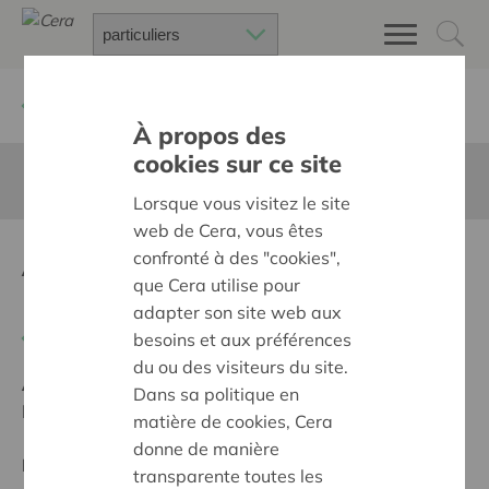
Retour à
Chercher un projet
À propos des
cookies sur ce site
Cette page n'est pas traduite en francais
Lorsque vous visitez le site
web de Cera, vous êtes
Aangepaste klassen in
confronté à des "cookies",
que Cera utilise pour
Brugge
adapter son site web aux
Retour
besoins et aux préférences
du ou des visiteurs du site.
Ambition:
Une société solidaire et respectueuse, sans
Dans sa politique en
barrières
matière de cookies, Cera
donne de manière
Programme:
Offrir à tous les mêmes chances de
transparente toutes les