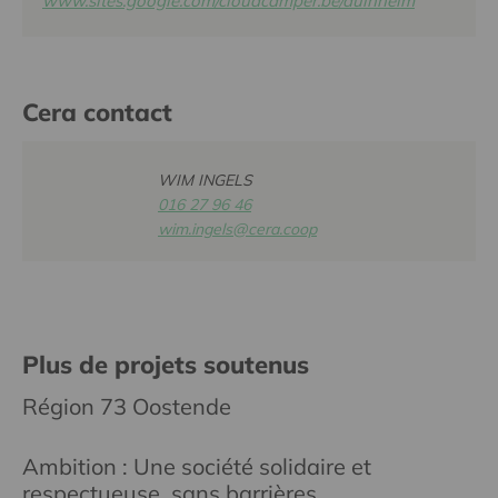
www.sites.google.com/cloudcamper.be/duinhelm
Cera contact
WIM INGELS
016 27 96 46
wim.ingels@cera.coop
Plus de projets soutenus
Région 73 Oostende
Ambition : Une société solidaire et
respectueuse, sans barrières