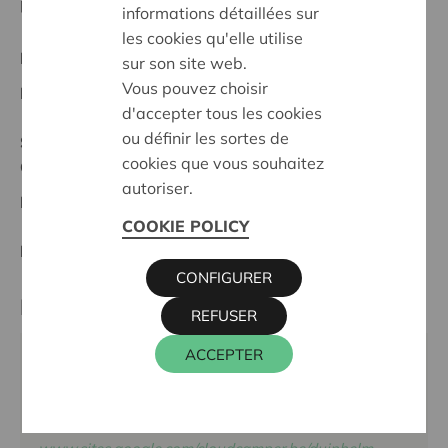
participer à part entière, égale et active à la société
informations détaillées sur
les cookies qu'elle utilise
Projet régional
sur son site web.
Vous pouvez choisir
Date de début:
20/02/2025
d'accepter tous les cookies
ou définir les sortes de
Statut:
cookies que vous souhaitez
Oostende
autoriser.
Date de décision:
20/02/2025
COOKIE POLICY
Décision:
Approuvé
CONFIGURER
Partenaire
REFUSER
ACCEPTER
DUINHELM, RIETMUSSTRAAT 24, 8400 OOSTENDE
Téléphone:
059 51 17 51
Site internet: