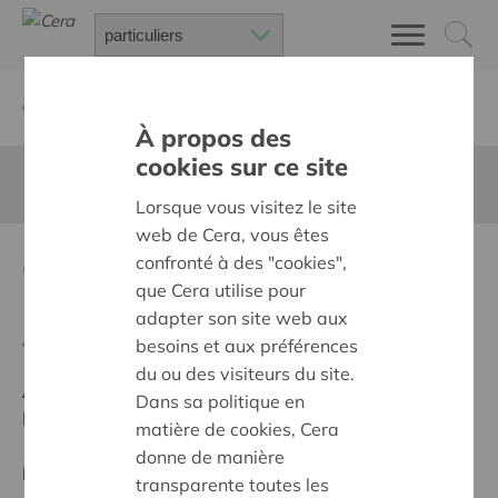
Retour à
Chercher un projet
À propos des
cookies sur ce site
Cette page n'est pas traduite en francais
Lorsque vous visitez le site
web de Cera, vous êtes
Gedichtenbundel
confronté à des "cookies",
que Cera utilise pour
Lizette&Lucien
adapter son site web aux
Retour
besoins et aux préférences
du ou des visiteurs du site.
Ambition:
Une société solidaire et respectueuse, sans
Dans sa politique en
barrières
matière de cookies, Cera
donne de manière
Programme:
Offrir à tous les mêmes chances de
transparente toutes les