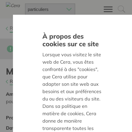
Retour à
Chercher un projet
À propos des
cookies sur ce site
Cette page n'est pas traduite en francais
Lorsque vous visitez le site
web de Cera, vous êtes
Muziekpupiters/Transportkar
confronté à des "cookies",
que Cera utilise pour
Retour
adapter son site web aux
besoins et aux préférences
Ambition:
Des quartiers chaleureux et bienveillants
du ou des visiteurs du site.
pour tous
Dans sa politique en
matière de cookies, Cera
Projet régional
donne de manière
Date de début:
20/02/2025
transparente toutes les