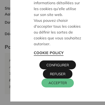
informations détaillées sur
Statut:
les cookies qu'elle utilise
Aalst-Wetteren
sur son site web.
Vous pouvez choisir
Date de décision:
20/02/2025
d'accepter tous les cookies
ou définir les sortes de
Décision:
Approuvé
cookies que vous souhaitez
autoriser.
Partenaire
COOKIE POLICY
KONINKLIJKE SYMFONISCHE KRING, STEENLAND 7
CONFIGURER
A, 9300 AALST
Téléphone:
053 78 61 81
REFUSER
Email:
info@symfonieaalst.be
ACCEPTER
Site internet:
www.symfonieaalst.be