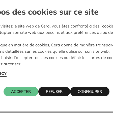
os des cookies sur ce site
Wetteren
e décision:
20/02/2025
visitez le site web de Cera, vous êtes confronté à des "cooki
adapter son site web aux besoins et aux préférences du ou de
on:
Approuvé
ique en matière de cookies, Cera donne de manière transpar
ns détaillées sur les cookies qu'elle utilise sur son site web.
Cera contact
hoisir d'accepter tous les cookies ou définir les sortes de co
z autoriser.
ICY
n 105, 9470 DENDERLEEUW
ALAIN BAE
016 27 96 0
alain.baeck
ACCEPTER
REFUSER
CONFIGURER