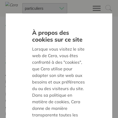
Retour à
Chercher un projet
À propos des
cookies sur ce site
Erweiterung der
Lorsque vous visitez le site
Spielesammlung
web de Cera, vous êtes
confronté à des "cookies",
Retour
que Cera utilise pour
Ambition:
Des quartiers chaleureux et bienveillants
adapter son site web aux
pour tous
besoins et aux préférences
'Der Spieletreff Sankt Vith bietet Menschen die
du ou des visiteurs du site.
Möglichkeit, in geselliger Atmosphäre gemeinsam
Dans sa politique en
Gesellschaftsspiele zu spielen. Dabei hat CERA uns
matière de cookies, Cera
geholfen die nötigen Spiele anzuschaffen um dieses
donne de manière
Projekt zu verwirklichen.'
transparente toutes les