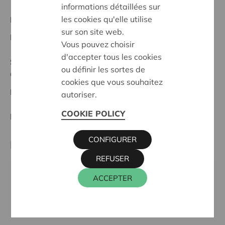
informations détaillées sur
les cookies qu'elle utilise
Projet régional
sur son site web.
Date de début:
20/02/2025
Vous pouvez choisir
d'accepter tous les cookies
Statut:
ou définir les sortes de
Ostbelgien
cookies que vous souhaitez
Date de décision:
20/02/2025
autoriser.
COOKIE POLICY
Décision:
Approuvé
CONFIGURER
Partenaire
REFUSER
Spieletreff Sankt Vith, Erlenweg, Alfersteg 6, 4780
ACCEPTER
SANKT VITH
Email:
spieletreffsv@gmail.com