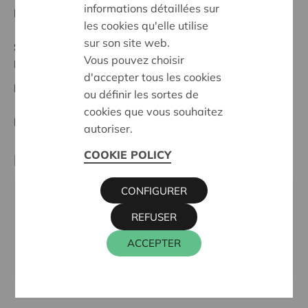
informations détaillées sur
Date de début:
26/02/2025
les cookies qu'elle utilise
sur son site web.
Statut:
Vous pouvez choisir
Mechelen - Klein-Brabant
d'accepter tous les cookies
Date de décision:
26/02/2025
ou définir les sortes de
cookies que vous souhaitez
Décision:
Approuvé
autoriser.
COOKIE POLICY
Partenaire
CONFIGURER
ST. BERNARDUSSCHOOL, ST.-AMANDSESTEENWEG
REFUSER
256, 2880 BORNEM
Téléphone:
03 361 41 30
ACCEPTER
Site internet:
www.bernardusschool.be