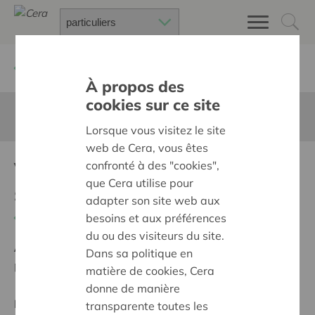
Retour à
Chercher un projet
À propos des
cookies sur ce site
Cette page n'est pas traduite en francais
Lorsque vous visitez le site
web de Cera, vous êtes
Vernieuwde, groene
confronté à des "cookies",
que Cera utilise pour
speelplaats
adapter son site web aux
Retour
besoins et aux préférences
du ou des visiteurs du site.
Ambition:
Des quartiers chaleureux et bienveillants
Dans sa politique en
pour tous
matière de cookies, Cera
donne de manière
Projet régional
transparente toutes les