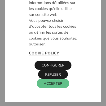
informations détaillées sur
Projet régional
les cookies qu'elle utilise
Date de début:
26/05/2025
sur son site web.
Vous pouvez choisir
Statut:
d'accepter tous les cookies
Vlaamse Ardennen
ou définir les sortes de
cookies que vous souhaitez
Date de décision:
26/05/2025
autoriser.
Décision:
Approuvé
COOKIE POLICY
Partenaire
CONFIGURER
REFUSER
TEATERPUNT, VAARTSTRAAT 29, 9870 ZULTE
ACCEPTER
Site internet:
www.teaterpunt.be