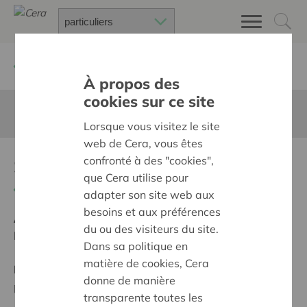
Retour à
Chercher un projet
À propos des
cookies sur ce site
Cette page n'est pas traduite en francais
Lorsque vous visitez le site
web de Cera, vous êtes
SPIEGELS
confronté à des "cookies",
que Cera utilise pour
Retour
adapter son site web aux
besoins et aux préférences
Ambition:
Une société solidaire et respectueuse, sans
du ou des visiteurs du site.
barrières
Dans sa politique en
matière de cookies, Cera
Programme:
Offrir à tous les mêmes chances de
donne de manière
participer à part entière, égale et active à la société
transparente toutes les