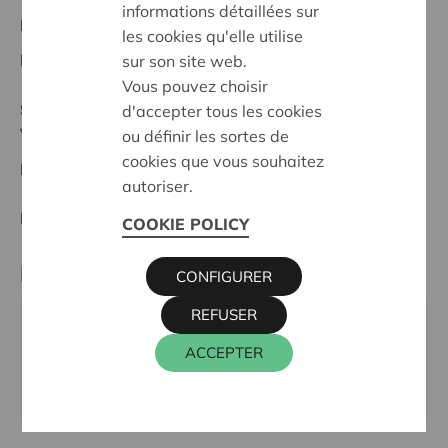
informations détaillées sur
Projet régional
les cookies qu'elle utilise
Date de début:
26/05/2025
sur son site web.
Vous pouvez choisir
Statut:
d'accepter tous les cookies
Vlaamse Ardennen
ou définir les sortes de
cookies que vous souhaitez
Date de décision:
26/05/2025
autoriser.
Décision:
Approuvé
COOKIE POLICY
Partenaire
CONFIGURER
REFUSER
CAR Ter Eecken, Vlaanderenstraat 2, 9700
ACCEPTER
OUDENAARDE
Site internet:
http://www.cartereecken.be