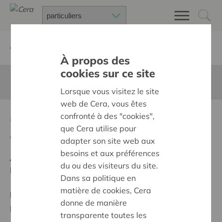
Retour à
Chercher un projet
À propos des
cookies sur ce site
Cette page n'est pas traduite en francais
Lorsque vous visitez le site
web de Cera, vous êtes
Groene wachtkamer
confronté à des "cookies",
que Cera utilise pour
Retour
adapter son site web aux
besoins et aux préférences
Ambition:
Une société solidaire et respectueuse, sans
du ou des visiteurs du site.
barrières
Dans sa politique en
matière de cookies, Cera
Programme:
Offrir à tous les mêmes chances de
donne de manière
participer à part entière, égale et active à la société
transparente toutes les