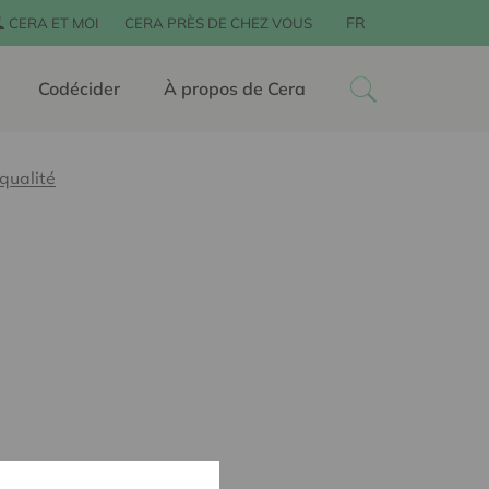
FR
CERA ET MOI
CERA PRÈS DE CHEZ VOUS
Codécider
À propos de Cera
qualité