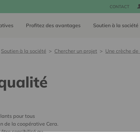
CONTACT
atives
Profitez des avantages
Soutien à la société
Soutien à la société
Chercher un projet
Une crèche de 
qualité
lants pour tous
en de la coopérative Cera.
 être sensibilisé au
entionnées. Leur aide