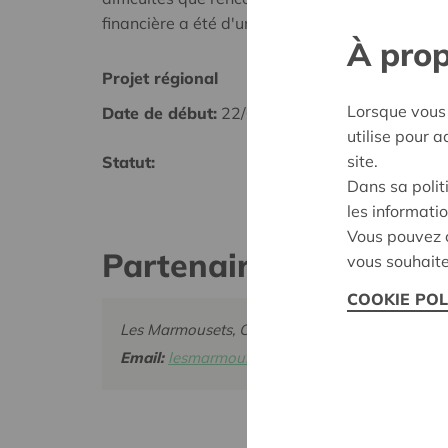
financière a été d'une aide très précieuse pour
À prop
Projet régional
Hainau
Lorsque vous 
Date de début:
22/05/2025
Date d
utilise pour 
site.
Statut:
Décisi
Dans sa polit
les informatio
Vous pouvez c
Partenaire
vous souhaite
COOKIE POL
Les Marmousets, Chaussée de Warneton 26
Email:
lesmarmousets@outlook.be