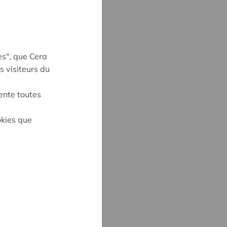
es", que Cera
s visiteurs du
ente toutes
okies que
E KEVELAER
3
kevelaer@cera.coop