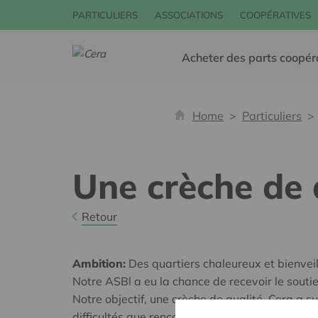
PARTICULIERS
ASSOCIATIONS
COOPÉRATIVES
Acheter des parts coopér
Home
Particuliers
Une crèche de 
Retour
Ambition:
Des quartiers chaleureux et bienveil
Notre ASBl a eu la chance de recevoir le souti
Notre objectif, une crèche de qualité. Cera a su
difficultés que rencontre les crèches non subv