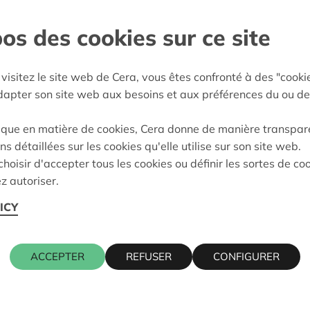
 notre ASBL .
os des cookies sur ce site
t Occidental
visitez le site web de Cera, vous êtes confronté à des "cooki
e décision:
22/05/2025
adapter son site web aux besoins et aux préférences du ou de
on:
Approuvé
ique en matière de cookies, Cera donne de manière transpar
ns détaillées sur les cookies qu'elle utilise sur son site web.
hoisir d'accepter tous les cookies ou définir les sortes de co
Cera contact
z autoriser.
ICY
, 7780 COMINES-WARNETON
CHRISTOPH
016 27 96 2
ACCEPTER
REFUSER
CONFIGURER
christophe.