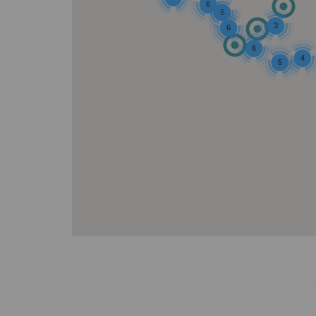
6
5
3
6
6
4
5