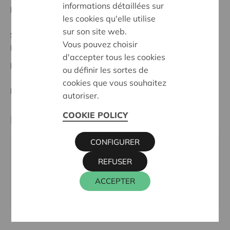
informations détaillées sur
Date de début:
22/05/2025
les cookies qu'elle utilise
sur son site web.
Statut:
Vous pouvez choisir
Hainaut Occidental
d'accepter tous les cookies
Date de décision:
22/05/2025
ou définir les sortes de
cookies que vous souhaitez
Décision:
Approuvé
autoriser.
COOKIE POLICY
Partenaire
CONFIGURER
Auti Bol d'Air - Maison de l'Autisme Mouscron, RUE
REFUSER
GUSTAVE LEPOUTRE 65, 7700 MOUSCRON
Email:
maisondelautisme.mouscron@gmail.com
ACCEPTER
Site internet:
www.sites.google.com/site/autiboldair/