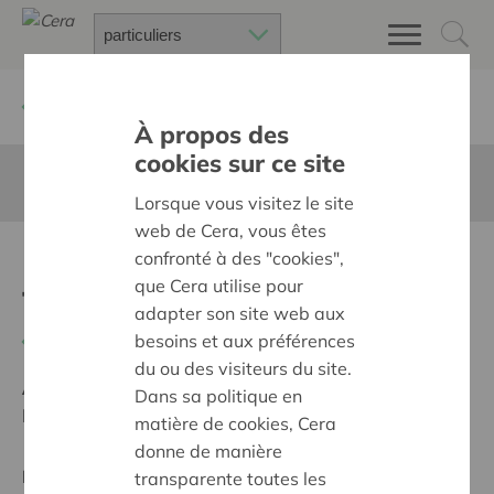
Retour à
Chercher un projet
À propos des
cookies sur ce site
Cette page n'est pas traduite en francais
Lorsque vous visitez le site
web de Cera, vous êtes
Plaines pour enfants avec
confronté à des "cookies",
que Cera utilise pour
TSA
adapter son site web aux
besoins et aux préférences
Retour
du ou des visiteurs du site.
Ambition:
Une société solidaire et respectueuse, sans
Dans sa politique en
barrières
matière de cookies, Cera
donne de manière
Projet régional
transparente toutes les