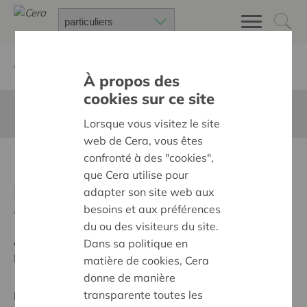
Retour à
Chercher un projet
À propos des
cookies sur ce site
Cette page n'est pas traduite en francais
Lorsque vous visitez le site
web de Cera, vous êtes
confronté à des "cookies",
Fête de la musique en
que Cera utilise pour
prison
adapter son site web aux
besoins et aux préférences
Retour
du ou des visiteurs du site.
Ambition:
Une société solidaire et respectueuse, sans
Dans sa politique en
barrières
matière de cookies, Cera
donne de manière
transparente toutes les
Projet supra-régional