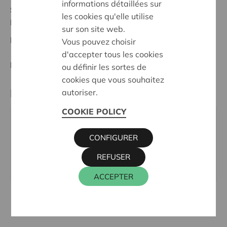
informations détaillées sur
Statut:
les cookies qu'elle utilise
Réunion des bureaux
sur son site web.
Date de décision:
26/05/2025
Vous pouvez choisir
d'accepter tous les cookies
Décision:
En demande
ou définir les sortes de
cookies que vous souhaitez
Partenaire
autoriser.
COOKIE POLICY
CAAP Culture, Avenue de Bouillon 45, 6800
LIBRAMONT-CHEVIGNY
CONFIGURER
Email:
info@caapculture.be
REFUSER
Site internet:
www.caapculture.be/
ACCEPTER