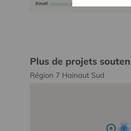
Email:
numerigo.asbl@gmail.com
Plus de projets soute
Région 7 Hainaut Sud
2