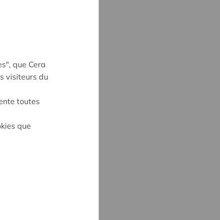
es", que Cera
s visiteurs du
ente toutes
okies que
E KEVELAER