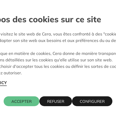
e, sans barrières
rojet Dys-Solidaire, qui
ou ayant des troubles
os des cookies sur ce site
 matériel numérique
en offrant des outils
visitez le site web de Cera, vous êtes confronté à des "cooki
adapter son site web aux besoins et aux préférences du ou de
ut Sud
ique en matière de cookies, Cera donne de manière transpar
e décision:
20/05/2025
ns détaillées sur les cookies qu'elle utilise sur son site web.
hoisir d'accepter tous les cookies ou définir les sortes de co
on:
Approuvé
z autoriser.
ICY
Cera contact
ACCEPTER
REFUSER
CONFIGURER
RE-NALINNES
CHRISTOPH