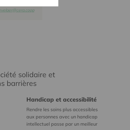
3
kevelaer@cera.coop
iété solidaire et
s barrières
Handicap et accessibilité
Rendre les soins plus accessibles
aux personnes avec un handicap
intellectuel passe par un meilleur