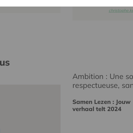
016 27 96 2
christophe.
nus
Ambition : Une soc
respectueuse, san
Samen Lezen : Jouw
verhaal telt 2024