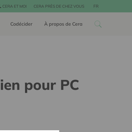
FR
CERA ET MOI
CERA PRÈS DE CHEZ VOUS
Codécider
À propos de Cera
tien pour PC