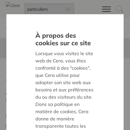
Retour à
Chercher un projet
À propos des
cookies sur ce site
Cette page n'est pas traduite en francais
Lorsque vous visitez le site
web de Cera, vous êtes
ssttt...hier rijpt leesplezier
confronté à des "cookies",
que Cera utilise pour
Retour
adapter son site web aux
besoins et aux préférences
Ambition:
Une société solidaire et respectueuse, sans
du ou des visiteurs du site.
barrières
Dans sa politique en
matière de cookies, Cera
Projet régional
donne de manière
transparente toutes les
Date de début:
07/05/2025