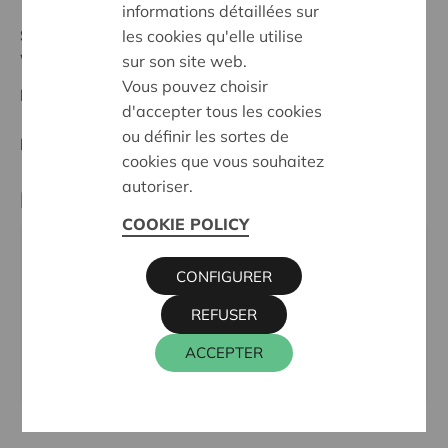
informations détaillées sur
Statut:
les cookies qu'elle utilise
Waasland
sur son site web.
Vous pouvez choisir
Date de décision:
07/05/2025
d'accepter tous les cookies
ou définir les sortes de
Décision:
Approuvé
cookies que vous souhaitez
autoriser.
Partenaire
COOKIE POLICY
VZW scholen H. Familie, HOFSTRAAT 15, 9100 SINT-
CONFIGURER
NIKLAAS
Téléphone:
03 777 26 79
REFUSER
Email:
info@basishfam.be
ACCEPTER
Site internet:
www.basishfam.be