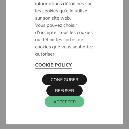
informations détaillées sur
Date de début:
08/05/2025
les cookies qu'elle utilise
sur son site web.
Statut:
Vous pouvez choisir
Lokeren-Dendermonde
d'accepter tous les cookies
Date de décision:
08/05/2025
ou définir les sortes de
cookies que vous souhaitez
Décision:
Approuvé
autoriser.
COOKIE POLICY
Partenaire
CONFIGURER
MS-LIGA VLAANDEREN afdeling LimburgVZW,
REFUSER
BOEMERANGSTRAAT 4, 3900 PELT
Téléphone:
011 80 89 80
ACCEPTER
Email:
fondsenweving@ms-vlaanderen.be
Site internet:
www.ms-vlaanderen.be