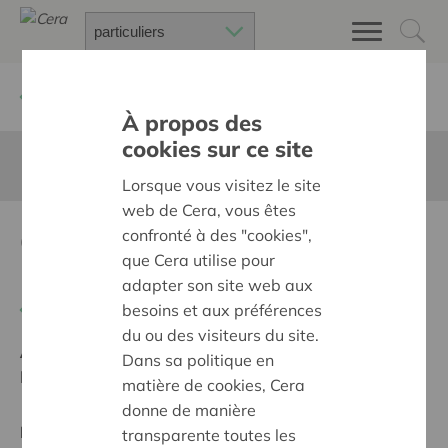
Retour à
Chercher un projet
À propos des
cookies sur ce site
Cette page n'est pas traduite en francais
Lorsque vous visitez le site
web de Cera, vous êtes
Groepssessies Breinfit met
confronté à des "cookies",
que Cera utilise pour
MS
adapter son site web aux
Retour
besoins et aux préférences
du ou des visiteurs du site.
Ambition:
Une société solidaire et respectueuse, sans
Dans sa politique en
barrières
matière de cookies, Cera
donne de manière
Projet régional
transparente toutes les