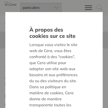
Retour à
Chercher un projet
À propos des
cookies sur ce site
Cette page n'est pas traduite en francais
Lorsque vous visitez le site
web de Cera, vous êtes
Kunst & Zwalm editie 2025
confronté à des "cookies",
que Cera utilise pour
Retour
adapter son site web aux
besoins et aux préférences
Ambition:
Des quartiers chaleureux et bienveillants
du ou des visiteurs du site.
pour tous
Dans sa politique en
matière de cookies, Cera
Projet régional
donne de manière
Date de début:
12/05/2025
transparente toutes les