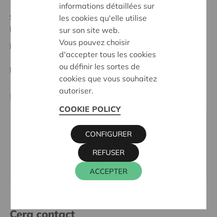
informations détaillées sur
Statut:
les cookies qu'elle utilise
Dender-Zwalm
sur son site web.
Vous pouvez choisir
Date de décision:
12/05/2025
d'accepter tous les cookies
ou définir les sortes de
Décision:
Approuvé
cookies que vous souhaitez
autoriser.
Partenaire
COOKIE POLICY
VZW Boem, Borstekouterstraat 83, 9630 ZWALM
CONFIGURER
Téléphone:
09 360 65 20
Email:
info@kunst-en-zwalm.be
REFUSER
Site internet:
www.kunst-en-zwalm.be
ACCEPTER
Cera contact