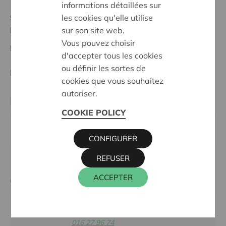
informations détaillées sur
les cookies qu'elle utilise
Statut:
sur son site web.
Maasland
Vous pouvez choisir
Date de décision:
10/06/2025
d'accepter tous les cookies
ou définir les sortes de
Décision:
Approuvé
cookies que vous souhaitez
autoriser.
Partenaire
COOKIE POLICY
Kesselt actief, Sint Michielsstraat 56, 3620 LANAKEN
CONFIGURER
REFUSER
ACCEPTER
Cera contact
KRIS DEBRUYNE
016 27 96 74