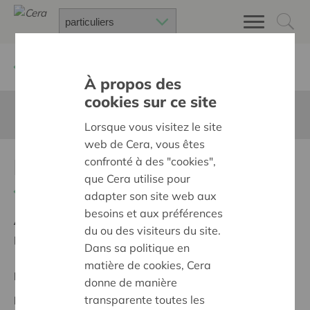
Retour à
Chercher un projet
À propos des
cookies sur ce site
Cette page n'est pas traduite en francais
Lorsque vous visitez le site
web de Cera, vous êtes
confronté à des "cookies",
kesselt swingt
que Cera utilise pour
Retour
adapter son site web aux
besoins et aux préférences
Ambition:
Des quartiers chaleureux et bienveillants
du ou des visiteurs du site.
pour tous
Dans sa politique en
matière de cookies, Cera
Projet régional
donne de manière
transparente toutes les
Date de début:
10/06/2025