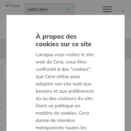
Retour à
Chercher un projet
À propos des
cookies sur ce site
Cette page n'est pas traduite en francais
Lorsque vous visitez le site
web de Cera, vous êtes
Renovatie ex-klaslokaal
confronté à des "cookies",
que Cera utilise pour
Amigo
adapter son site web aux
Retour
besoins et aux préférences
du ou des visiteurs du site.
Ambition:
Des quartiers chaleureux et bienveillants
Dans sa politique en
pour tous
matière de cookies, Cera
donne de manière
Programme:
Construire des villages et des quartiers
transparente toutes les