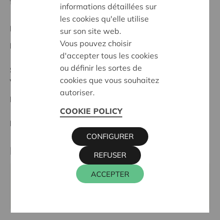
forts, avec des voisins bienveillants
informations détaillées sur
les cookies qu'elle utilise
Projet régional
sur son site web.
Vous pouvez choisir
Date de début:
22/10/2025
d'accepter tous les cookies
ou définir les sortes de
Statut:
cookies que vous souhaitez
Vlaamse Ardennen
autoriser.
Date de décision:
22/10/2025
COOKIE POLICY
Décision:
Approuvé
CONFIGURER
Partenaire
REFUSER
ACCEPTER
Amigo, Heurnestraat 235, 9700 OUDENAARDE
Site internet:
http://www.zaalamigo.be/