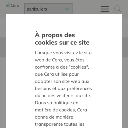
Retour à
Chercher un projet
À propos des
cookies sur ce site
Cette page n'est pas traduite en francais
Lorsque vous visitez le site
web de Cera, vous êtes
Leeromgeving in het groen
confronté à des "cookies",
que Cera utilise pour
Retour
adapter son site web aux
besoins et aux préférences
Ambition:
Une société solidaire et respectueuse, sans
du ou des visiteurs du site.
barrières
Dans sa politique en
matière de cookies, Cera
Projet régional
donne de manière
transparente toutes les
Date de début:
14/10/2025