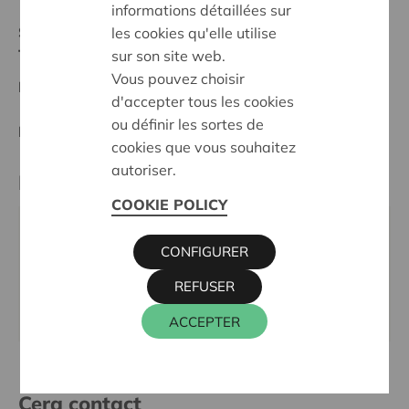
informations détaillées sur
Statut:
les cookies qu'elle utilise
Turnhout
sur son site web.
Vous pouvez choisir
Date de décision:
14/10/2025
d'accepter tous les cookies
ou définir les sortes de
Décision:
Approuvé
cookies que vous souhaitez
autoriser.
Partenaire
COOKIE POLICY
GO! Basisschool Atlantis, De Maaskens 18, 2370
CONFIGURER
ARENDONK
REFUSER
Téléphone:
014 654765
Site internet:
www.bsatlantis.be
ACCEPTER
Cera contact