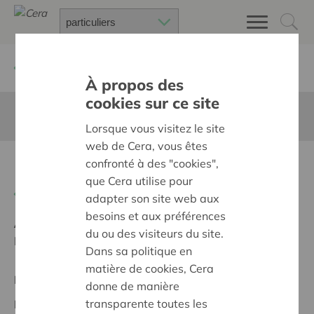
Retour à
Chercher un projet
À propos des
cookies sur ce site
Cette page n'est pas traduite en francais
Lorsque vous visitez le site
web de Cera, vous êtes
confronté à des "cookies",
Bouwaanvraag
que Cera utilise pour
Retour
adapter son site web aux
besoins et aux préférences
Ambition:
Une société solidaire et respectueuse, sans
du ou des visiteurs du site.
barrières
Dans sa politique en
matière de cookies, Cera
Projet régional
donne de manière
transparente toutes les
Date de début:
06/10/2025