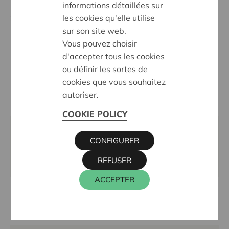
informations détaillées sur
les cookies qu'elle utilise
Statut:
sur son site web.
Leuven
Vous pouvez choisir
Date de décision:
06/10/2025
d'accepter tous les cookies
ou définir les sortes de
Décision:
Approuvé
cookies que vous souhaitez
autoriser.
Partenaire
COOKIE POLICY
SCOUTS SINT PAULUS DERDE LEUVEN, Fam. De
CONFIGURER
Bayostraat 24, 3000 LEUVEN
REFUSER
Email:
vzw@scoutssintpaulus.be
ACCEPTER
Cera contact