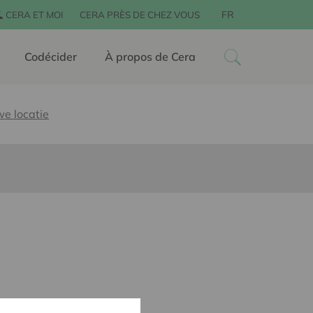
FR
CERA ET MOI
CERA PRÈS DE CHEZ VOUS
Codécider
À propos de Cera
we locatie