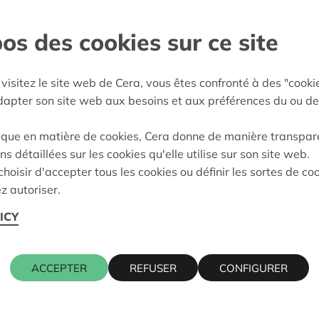
en - Klein-Brabant
os des cookies sur ce site
e décision:
01/10/2025
visitez le site web de Cera, vous êtes confronté à des "cooki
on:
Approuvé
adapter son site web aux besoins et aux préférences du ou de
ique en matière de cookies, Cera donne de manière transpar
ns détaillées sur les cookies qu'elle utilise sur son site web.
Cera contact
hoisir d'accepter tous les cookies ou définir les sortes de co
z autoriser.
LEBROEK
ICY
KRIS DEBR
016 27 96 7
ACCEPTER
REFUSER
CONFIGURER
kris.debruy