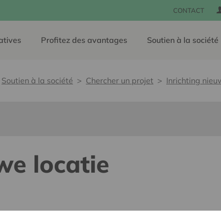
CONTACT
atives
Profitez des avantages
Soutien à la société
Soutien à la société
Chercher un projet
Inrichting nieu
we locatie
e, sans barrières