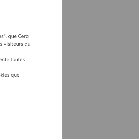
es", que Cera
s visiteurs du
ente toutes
okies que
UYNE
4
ne@cera.coop