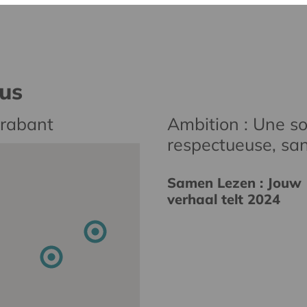
nus
Brabant
Ambition : Une soc
respectueuse, san
Samen Lezen : Jouw
verhaal telt 2024