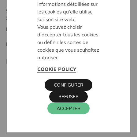
informations détaillées sur
Statut:
les cookies qu'elle utilise
Zuid-Limburg
sur son site web.
Vous pouvez choisir
Date de décision:
09/10/2025
d'accepter tous les cookies
ou définir les sortes de
Décision:
Approuvé
cookies que vous souhaitez
autoriser.
Partenaire
COOKIE POLICY
Zevensprong - De Wiekslag, WEDERSOET 5, 3740
CONFIGURER
BILZEN-HOESELT
Téléphone:
011422034
REFUSER
Site internet:
ACCEPTER
www.dewiekslag.be/afdelingen/zevensprong-kristal-
bloesem