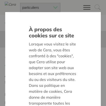
Retour à
Chercher un projet
À propos des
cookies sur ce site
Cette page n'est pas traduite en francais
Lorsque vous visitez le site
web de Cera, vous êtes
Congres Nieuwe Autoriteit
confronté à des "cookies",
que Cera utilise pour
Retour
adapter son site web aux
besoins et aux préférences
Ambition:
Des quartiers chaleureux et bienveillants
du ou des visiteurs du site.
pour tous
Dans sa politique en
matière de cookies, Cera
Projet régional
donne de manière
Date de début:
09/10/2025
transparente toutes les