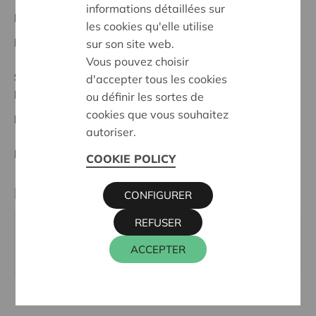
informations détaillées sur
Projet régional
les cookies qu'elle utilise
Date de début:
15/10/2025
sur son site web.
Vous pouvez choisir
Statut:
d'accepter tous les cookies
Brugge
ou définir les sortes de
cookies que vous souhaitez
Date de décision:
15/10/2025
autoriser.
Décision:
Approuvé
COOKIE POLICY
Partenaire
CONFIGURER
REFUSER
DE BATTERIE, Binnenweg 2, 8000 BRUGGE
ACCEPTER
Site internet:
debatterie.be