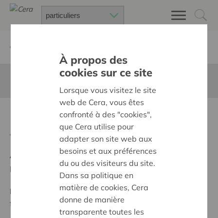
Retour à
Chercher un projet
À propos des
cookies sur ce site
Cette page n'est pas traduite en francais
Lorsque vous visitez le site
web de Cera, vous êtes
REPLIEK
confronté à des "cookies",
que Cera utilise pour
Retour
adapter son site web aux
besoins et aux préférences
Ambition:
Des quartiers chaleureux et bienveillants
du ou des visiteurs du site.
pour tous
Dans sa politique en
matière de cookies, Cera
Programme:
Construire des villages et des quartiers
donne de manière
forts, avec des voisins bienveillants
transparente toutes les