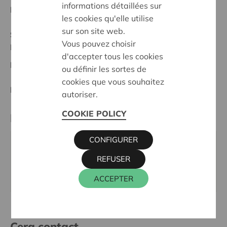
informations détaillées sur
Date de début:
01/10/2025
les cookies qu'elle utilise
sur son site web.
Statut:
Vous pouvez choisir
Mechelen - Klein-Brabant
d'accepter tous les cookies
Date de décision:
01/10/2025
ou définir les sortes de
cookies que vous souhaitez
Décision:
Approuvé
autoriser.
COOKIE POLICY
Partenaire
CONFIGURER
Bar Elvire, Gemeenteplein 22, 2820 BONHEIDEN
REFUSER
Email:
contact@bar-elvire.be
Site internet:
www.bar-elvire.be
ACCEPTER
Cera contact