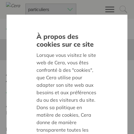
Retour à
Chercher un projet
À propos des
cookies sur ce site
Cette page n'est pas traduite en francais
Lorsque vous visitez le site
web de Cera, vous êtes
Aankoop nieuwe(re)
confronté à des "cookies",
que Cera utilise pour
toestellen
adapter son site web aux
besoins et aux préférences
Retour
du ou des visiteurs du site.
Ambition:
Une société solidaire et respectueuse, sans
Dans sa politique en
barrières
matière de cookies, Cera
donne de manière
Projet régional
transparente toutes les