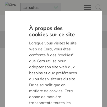
Retour à
Chercher un projet
À propos des
cookies sur ce site
Cette page n'est pas traduite en francais
Lorsque vous visitez le site
web de Cera, vous êtes
confronté à des "cookies",
Klarinetten voor jong talent
que Cera utilise pour
Retour
adapter son site web aux
besoins et aux préférences
Ambition:
Des quartiers chaleureux et bienveillants
du ou des visiteurs du site.
pour tous
Dans sa politique en
matière de cookies, Cera
Projet régional
donne de manière
transparente toutes les
Date de début:
09/10/2025