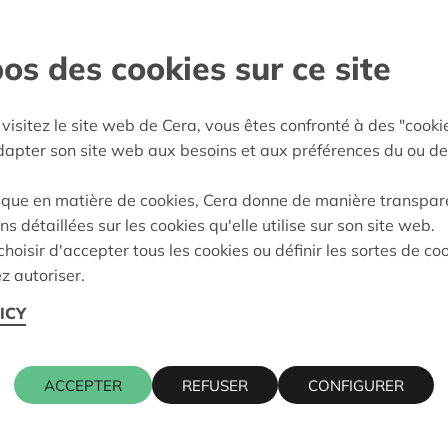
e participer à part entière,
os des cookies sur ce site
gem
visitez le site web de Cera, vous êtes confronté à des "cooki
adapter son site web aux besoins et aux préférences du ou de
e décision:
01/10/2025
ique en matière de cookies, Cera donne de manière transpar
on:
Approuvé
ns détaillées sur les cookies qu'elle utilise sur son site web.
hoisir d'accepter tous les cookies ou définir les sortes de co
z autoriser.
Cera contact
ICY
ACCEPTER
REFUSER
CONFIGURER
WIM INGEL
016 27 96 4
altraject
wim.ingels@