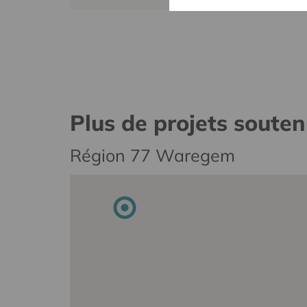
Plus de projets soute
Région 77 Waregem