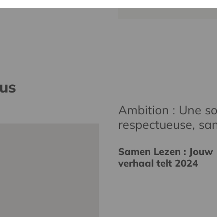
nus
Ambition : Une soc
respectueuse, san
Samen Lezen : Jouw
verhaal telt 2024