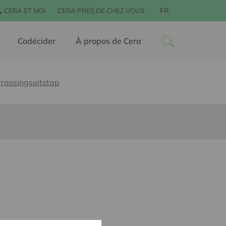
FR
CERA ET MOI
CERA PRÈS DE CHEZ VOUS
Codécider
À propos de Cera
rrassingsuitstap