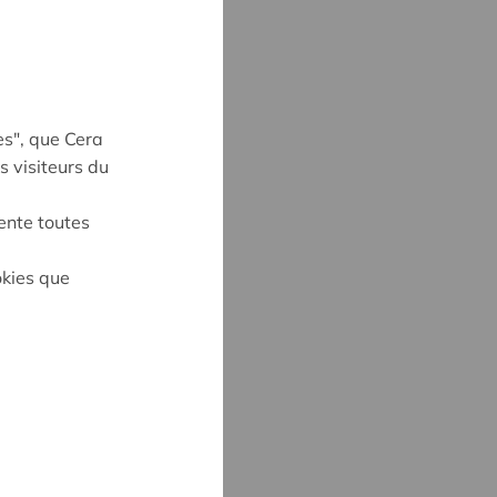
es", que Cera
s visiteurs du
ente toutes
okies que
S
6
cera.coop