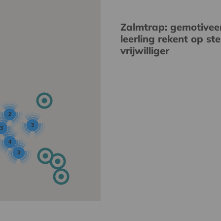
Zalmtrap: gemotivee
leerling rekent op st
vrijwilliger
2
3
3
4
3