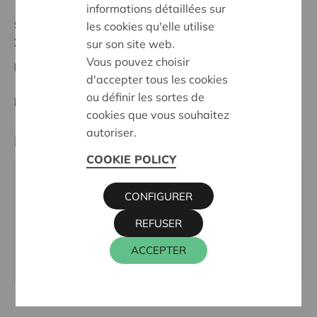
informations détaillées sur
Statut:
les cookies qu'elle utilise
Zuid-Limburg
sur son site web.
Vous pouvez choisir
Date de décision:
09/10/2025
d'accepter tous les cookies
ou définir les sortes de
Décision:
Approuvé
cookies que vous souhaitez
autoriser.
Partenaire
COOKIE POLICY
Harmonie KNA Gors-Opleeuw, MELLENSTRAAT 52 C,
CONFIGURER
3840 TONGEREN-BORGLOON
Téléphone:
012 67 24 67
REFUSER
Email:
kh.kna.gorsopleeuw@gmail.com
ACCEPTER
Site internet:
https://www.harmoniegorsopleeuw.be/