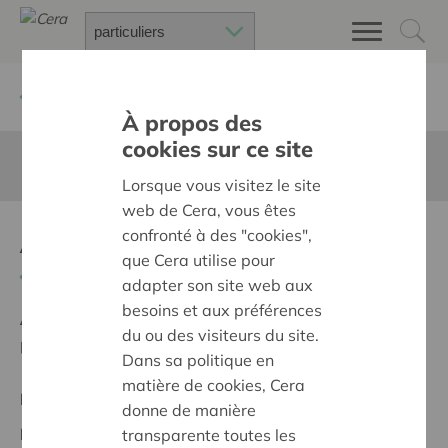
Retour à
Chercher un projet
À propos des
cookies sur ce site
Cette page n'est pas traduite en francais
Lorsque vous visitez le site
web de Cera, vous êtes
Aankoop van pupiters
confronté à des "cookies",
que Cera utilise pour
Retour
adapter son site web aux
besoins et aux préférences
Ambition:
Des quartiers chaleureux et bienveillants
du ou des visiteurs du site.
pour tous
Dans sa politique en
matière de cookies, Cera
Projet régional
donne de manière
Date de début:
09/10/2025
transparente toutes les