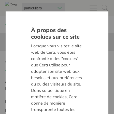
Retour à
Chercher un projet
À propos des
cookies sur ce site
Cette page n'est pas traduite en francais
Lorsque vous visitez le site
web de Cera, vous êtes
confronté à des "cookies",
Groeien in het groen
que Cera utilise pour
Retour
adapter son site web aux
besoins et aux préférences
Ambition:
Des quartiers chaleureux et bienveillants
du ou des visiteurs du site.
pour tous
Dans sa politique en
matière de cookies, Cera
Projet régional
donne de manière
transparente toutes les
Date de début:
04/11/2025