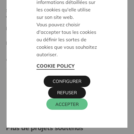
informations détaillées sur
les cookies qu'elle utilise
Statut:
sur son site web.
Voorkempen
Vous pouvez choisir
Date de décision:
04/11/2025
d'accepter tous les cookies
ou définir les sortes de
Décision:
Approuvé
cookies que vous souhaitez
autoriser.
Cera contact
COOKIE POLICY
KRIS DEBRUYNE
CONFIGURER
016 27 96 74
kris.debruyne@cera.coop
REFUSER
ACCEPTER
Plus de projets soutenus