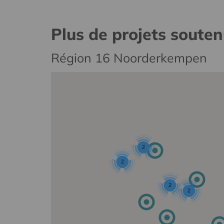
Plus de projets soute
Région 16 Noorderkempen
2
2
2
2