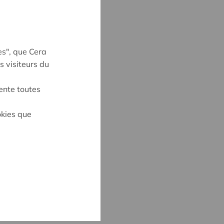
es", que Cera
s visiteurs du
ente toutes
okies que