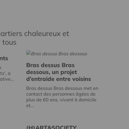
artiers chaleureux et
r tous
nts
Bras dessus Bras
n
dessous, un projet
ts', a
d’entraide entre voisins
tive...
Bras dessus Bras dessous met en
contact des personnes âgées de
plus de 60 ans, vivant à domicile
et...
(H)ART&SOCIETY