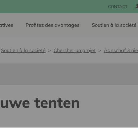
CONTACT
atives
Profitez des avantages
Soutien à la société
Soutien à la société
Chercher un projet
Aanschaf 3 ni
euwe tenten
lants pour tous