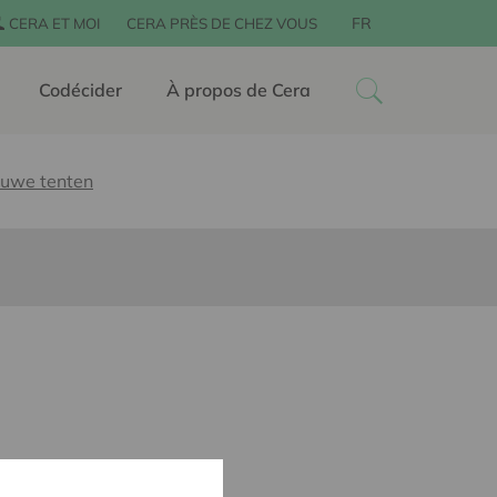
FR
CERA ET MOI
CERA PRÈS DE CHEZ VOUS
Codécider
À propos de Cera
euwe tenten