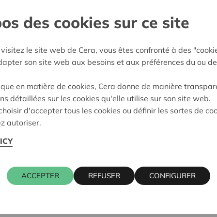
os des cookies sur ce site
erkempen
e décision:
08/10/2025
visitez le site web de Cera, vous êtes confronté à des "cooki
adapter son site web aux besoins et aux préférences du ou de
on:
Approuvé
ique en matière de cookies, Cera donne de manière transpar
ns détaillées sur les cookies qu'elle utilise sur son site web.
hoisir d'accepter tous les cookies ou définir les sortes de co
z autoriser.
ICY
ACCEPTER
REFUSER
CONFIGURER