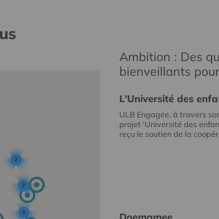
nus
Ambition : Des qu
bienveillants pou
L'Université des enfa
ULB Engagée, à travers so
projet 'Université des enfan
reçu le soutien de la coopéra
2
2
6
Doemamee