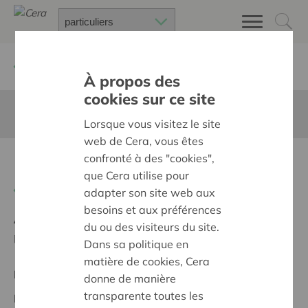
Retour à
Chercher un projet
À propos des
cookies sur ce site
Cette page n'est pas traduite en francais
Lorsque vous visitez le site
web de Cera, vous êtes
confronté à des "cookies",
Uitbreiding patrimonium
que Cera utilise pour
Retour
adapter son site web aux
besoins et aux préférences
Ambition:
Des quartiers chaleureux et bienveillants
du ou des visiteurs du site.
pour tous
Dans sa politique en
matière de cookies, Cera
Projet régional
donne de manière
transparente toutes les
Date de début:
16/10/2025